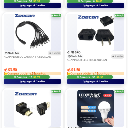
🎯 Compra + 50
$0.35
🎯 Compra + 6
$6.00
Agregar al Carrito
Agregar al Carrito
🏪 Propio
🏪 Propio
🎨 NEGRO
📦 Stock: 24+
👁️ 2 visitas
📦 Stock: 24+
👁️ 2 visitas
ADAPTADOR DC CAMARA 1 A 8.ZOECAN
ADAPTADOR ELECTRICO ZOECAN
💰 $3.50
💰 $1.50
Compra obtiene:
35
puntos
Compra obtiene:
15
puntos
🎯 Compra + 12
$1.75
🎯 Compra + 50
$0.35
Agregar al Carrito
Agregar al Carrito
🏪 Propio
🏪 Propio