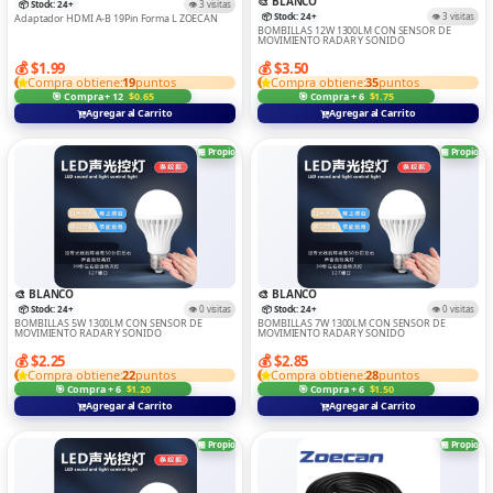
🎨 BLANCO
📦 Stock: 24+
👁️ 3 visitas
📦 Stock: 24+
👁️ 3 visitas
Adaptador HDMI A-B 19Pin Forma L ZOECAN
BOMBILLAS 12W 1300LM CON SENSOR DE
MOVIMIENTO RADAR Y SONIDO
💰 $1.99
💰 $3.50
Compra obtiene:
19
puntos
Compra obtiene:
35
puntos
🎯 Compra + 12
$0.65
🎯 Compra + 6
$1.75
Agregar al Carrito
Agregar al Carrito
🏪 Propio
🏪 Propio
🎨 BLANCO
🎨 BLANCO
📦 Stock: 24+
👁️ 0 visitas
📦 Stock: 24+
👁️ 0 visitas
BOMBILLAS 5W 1300LM CON SENSOR DE
BOMBILLAS 7W 1300LM CON SENSOR DE
MOVIMIENTO RADAR Y SONIDO
MOVIMIENTO RADAR Y SONIDO
💰 $2.25
💰 $2.85
Compra obtiene:
22
puntos
Compra obtiene:
28
puntos
🎯 Compra + 6
$1.20
🎯 Compra + 6
$1.50
Agregar al Carrito
Agregar al Carrito
🏪 Propio
🏪 Propio