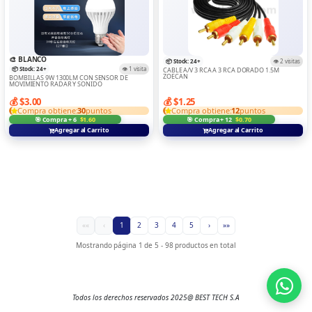
🎨 BLANCO
📦 Stock: 24+
👁️ 2 visitas
📦 Stock: 24+
👁️ 1 visita
CABLE A/V 3 RCA A 3 RCA DORADO 1.5M
ZOECAN
BOMBILLAS 9W 1300LM CON SENSOR DE
MOVIMIENTO RADAR Y SONIDO
💰 $3.00
💰 $1.25
Compra obtiene:
30
puntos
Compra obtiene:
12
puntos
🎯 Compra + 6
$1.60
🎯 Compra + 12
$0.70
Agregar al Carrito
Agregar al Carrito
««
‹
1
2
3
4
5
›
»»
Mostrando página 1 de 5 - 98 productos en total
Todos los derechos reservados 2025@ BEST TECH S.A