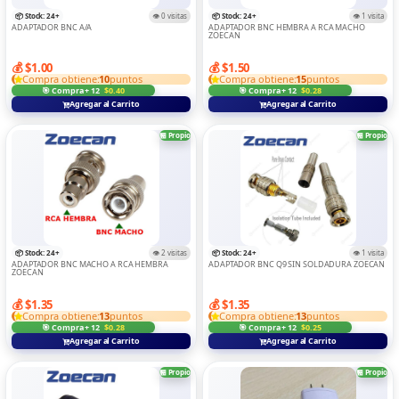
TABLET
📦 Stock: 24+
👁️ 0 visitas
📦 Stock: 24+
👁️ 1 visita
ADAPTADOR BNC A/A
ADAPTADOR BNC HEMBRA A RCA MACHO
ZOECAN
Teclados Y Mouse
💰 $1.00
💰 $1.50
TRANSMISOR
Compra obtiene:
10
puntos
Compra obtiene:
15
puntos
🎯 Compra + 12
$0.40
🎯 Compra + 12
$0.28
TRIPODE
Agregar al Carrito
Agregar al Carrito
VARIOS
🏪 Propio
🏪 Propio
📦 Stock: 24+
👁️ 2 visitas
📦 Stock: 24+
👁️ 1 visita
ADAPTADOR BNC MACHO A RCA HEMBRA
ADAPTADOR BNC Q9 SIN SOLDADURA ZOECAN
ZOECAN
💰 $1.35
💰 $1.35
Compra obtiene:
13
puntos
Compra obtiene:
13
puntos
🎯 Compra + 12
$0.28
🎯 Compra + 12
$0.25
Agregar al Carrito
Agregar al Carrito
🏪 Propio
🏪 Propio