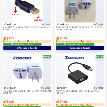
📦 Stock: 24+
👁️ 1 visita
📦 Stock: 24+
👁️ 3 visitas
ADAPTADOR CARGADOR DC 5.5*2.1 MM/2.5MM
ADAPTADOR CONVERTIDOR DE ENCHUFE CON
A USB ZOECAN
PLANO ZOECAN
💰 $1.25
💰 $1.25
Compra obtiene:
12
puntos
Compra obtiene:
12
puntos
🎯 Compra + 12
$0.65
🎯 Compra + 50
$0.35
Agregar al Carrito
Agregar al Carrito
🏪 Propio
🏪 Propio
📦 Stock: 24+
👁️ 5 visitas
📦 Stock: 17
👁️ 6 visitas
ADAPTADOR CONVERTIDOR EURO A AMERICAN
ADAPTADOR CONVERTIDOR USB 3.0 A VGA
ZOECAN
ZOECAN
💰 $1.00
💰 $7.85
Compra obtiene:
10
puntos
Compra obtiene:
78
puntos