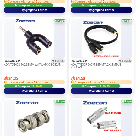
Compra obtiene:
19
puntos
Compra obtiene:
12
puntos
🎯 Compra + 12
$0.90
🎯 Compra + 12
$0.65
CONTROS
Agregar al Carrito
Agregar al Carrito
Convertidor Y Adaptadors
🏪 Propio
🏪 Propio
DIGITA ELECTRONICAS
DRON
ELECTRODOMESTICOS
GAME
📦 Stock: 24+
👁️ 5 visitas
📦 Stock: 24+
👁️ 6 visitas
ADAPTADOR 1A2 3.5MM sali/AU+MIC ZOECAN
ADAPTADOR 20CM 3.5MM/A 2X3.5MM/B
ZOECAN
IMPRESORAS
💰 $1.25
💰 $1.50
LAPTOPS
Compra obtiene:
12
puntos
Compra obtiene:
15
puntos
🎯 Compra + 12
$0.60
🎯 Compra + 12
$0.75
MEMORIA Y LECTOR
Agregar al Carrito
Agregar al Carrito
MICROFONO
🏪 Propio
🏪 Propio
RELOJ
Routers Y Switch
SOPORTE DE TABLE/LAPTOP