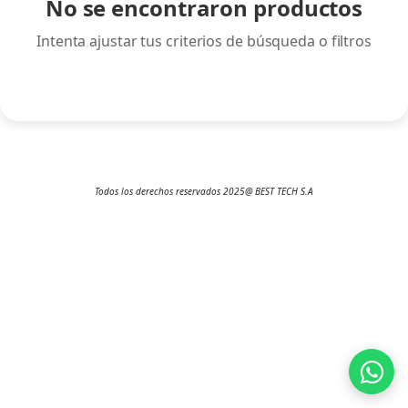
No se encontraron productos
CONTROS
Intenta ajustar tus criterios de búsqueda o filtros
Convertidor Y Adaptadors
DIGITA ELECTRONICAS
DRON
ELECTRODOMESTICOS
GAME
Todos los derechos reservados 2025@ BEST TECH S.A
IMPRESORAS
LAPTOPS
MEMORIA Y LECTOR
MICROFONO
RELOJ
Routers Y Switch
SOPORTE DE TABLE/LAPTOP