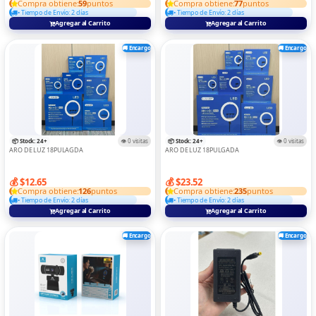
Compra obtiene:
59
puntos
Compra obtiene:
77
puntos
• Tiempo de Envío: 2 días
• Tiempo de Envío: 2 días
CONTROS
Agregar al Carrito
Agregar al Carrito
Convertidor Y Adaptadors
🚚 Encargo
🚚 Encargo
DIGITA ELECTRONICAS
DRON
ELECTRODOMESTICOS
GAME
📦 Stock: 24+
👁️ 0 visitas
📦 Stock: 24+
👁️ 0 visitas
ARO DE LUZ 18PULAGDA
ARO DE LUZ 18PULGADA
IMPRESORAS
💰 $12.65
💰 $23.52
LAPTOPS
Compra obtiene:
126
puntos
Compra obtiene:
235
puntos
• Tiempo de Envío: 2 días
• Tiempo de Envío: 2 días
MEMORIA Y LECTOR
Agregar al Carrito
Agregar al Carrito
MICROFONO
🚚 Encargo
🚚 Encargo
RELOJ
Routers Y Switch
SOPORTE DE TABLE/LAPTOP