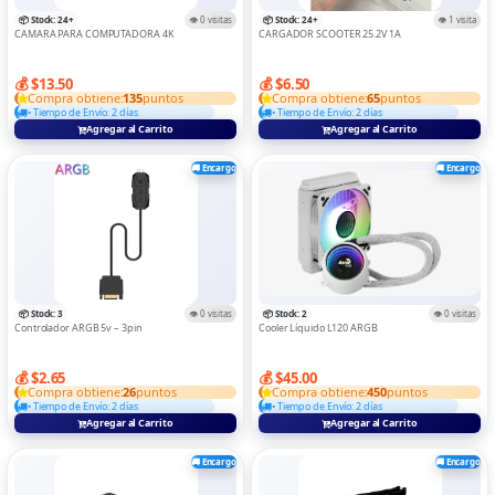
TABLET
📦 Stock: 24+
👁️ 0 visitas
📦 Stock: 24+
👁️ 1 visita
CAMARA PARA COMPUTADORA 4K
CARGADOR SCOOTER 25.2V 1A
Teclados Y Mouse
💰 $13.50
💰 $6.50
TRANSMISOR
Compra obtiene:
135
puntos
Compra obtiene:
65
puntos
• Tiempo de Envío: 2 días
• Tiempo de Envío: 2 días
TRIPODE
Agregar al Carrito
Agregar al Carrito
VARIOS
🚚 Encargo
🚚 Encargo
📦 Stock: 3
👁️ 0 visitas
📦 Stock: 2
👁️ 0 visitas
Controlador ARGB 5v – 3pin
Cooler Líquido L120 ARGB
💰 $2.65
💰 $45.00
Compra obtiene:
26
puntos
Compra obtiene:
450
puntos
• Tiempo de Envío: 2 días
• Tiempo de Envío: 2 días
Agregar al Carrito
Agregar al Carrito
🚚 Encargo
🚚 Encargo