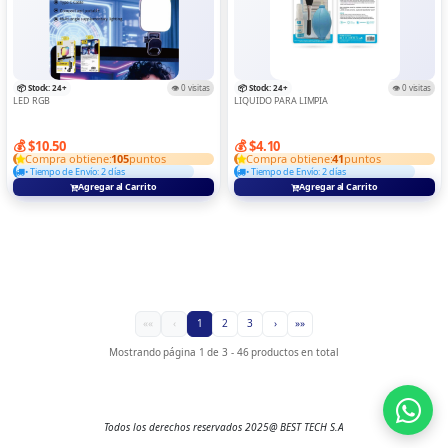
📦 Stock: 24+
👁️ 0 visitas
📦 Stock: 24+
👁️ 0 visitas
LED RGB
LIQUIDO PARA LIMPIA
💰 $10.50
💰 $4.10
Compra obtiene:
105
puntos
Compra obtiene:
41
puntos
• Tiempo de Envío: 2 días
• Tiempo de Envío: 2 días
Agregar al Carrito
Agregar al Carrito
««
‹
1
2
3
›
»»
Mostrando página 1 de 3 - 46 productos en total
Todos los derechos reservados 2025@ BEST TECH S.A