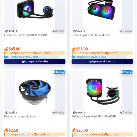
📦 Stock: 2
👁️ 0 visitas
📦 Stock: 1
👁️ 0 visitas
Cooler Líquido L120 ARGB NEGRO
Cooler Líquido Multiplataforma
💰 $45.00
💰 $65.00
Compra obtiene:
450
puntos
Compra obtiene:
650
puntos
• Tiempo de Envío: 2 días
• Tiempo de Envío: 2 días
Agregar al Carrito
Agregar al Carrito
🚚 Encargo
🚚 Encargo
📦 Stock: 1
👁️ 0 visitas
📦 Stock: 1
👁️ 0 visitas
Disipador de cpu de 3pin
Enfriador líquido de CPU 120 ARGB
💰 $2.50
💰 $25.00
Compra obtiene:
25
puntos
Compra obtiene:
250
puntos