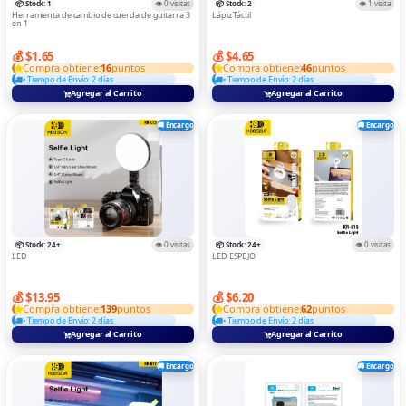
📦 Stock: 1
👁️ 0 visitas
📦 Stock: 2
👁️ 1 visita
Herramienta de cambio de cuerda de guitarra 3
Lápiz Táctil
en 1
💰 $1.65
💰 $4.65
Compra obtiene:
16
puntos
Compra obtiene:
46
puntos
• Tiempo de Envío: 2 días
• Tiempo de Envío: 2 días
Agregar al Carrito
Agregar al Carrito
🚚 Encargo
🚚 Encargo
📦 Stock: 24+
👁️ 0 visitas
📦 Stock: 24+
👁️ 0 visitas
LED
LED ESPEJO
💰 $13.95
💰 $6.20
Compra obtiene:
139
puntos
Compra obtiene:
62
puntos
• Tiempo de Envío: 2 días
• Tiempo de Envío: 2 días
Agregar al Carrito
Agregar al Carrito
🚚 Encargo
🚚 Encargo