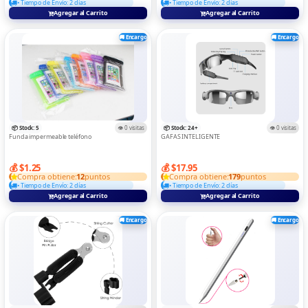
• Tiempo de Envío: 2 días
• Tiempo de Envío: 2 días
Agregar al Carrito
Agregar al Carrito
🚚 Encargo
🚚 Encargo
📦 Stock: 5
👁️ 0 visitas
📦 Stock: 24+
👁️ 0 visitas
Funda impermeable teléfono
GAFAS INTELIGENTE
💰 $1.25
💰 $17.95
Compra obtiene:
12
puntos
Compra obtiene:
179
puntos
• Tiempo de Envío: 2 días
• Tiempo de Envío: 2 días
Agregar al Carrito
Agregar al Carrito
🚚 Encargo
🚚 Encargo