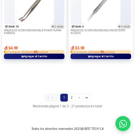
📦 Stock: 19
👁️ 0 visitas
📦 Stock: 3
👁️ 0 visitas
PINZAS DE ACERO INOXIDABLE PUNTA PLANA
PINZAS DE ACERO INOXIDABLE RESISTENTE
FABRICA
ACIDOS
💰 $4.99
💰 $3.99
Compra obtiene:
49
puntos
Compra obtiene:
39
puntos
Agregar al Carrito
Agregar al Carrito
««
‹
1
2
›
»»
Mostrando página 1 de 2 - 21 productos en total
Todos los derechos reservados 2025@ BEST TECH S.A