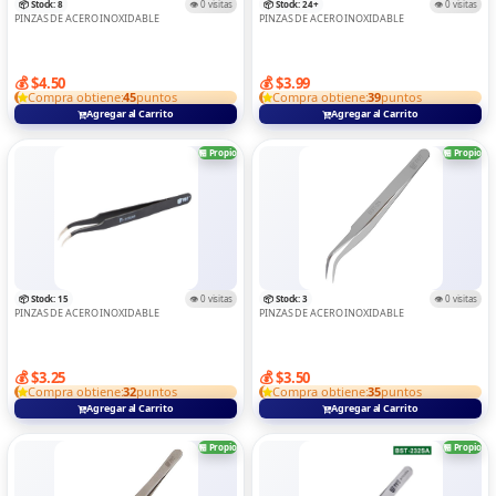
📦 Stock: 8
👁️ 0 visitas
📦 Stock: 24+
👁️ 0 visitas
PINZAS DE ACERO INOXIDABLE
PINZAS DE ACERO INOXIDABLE
💰 $4.50
💰 $3.99
Compra obtiene:
45
puntos
Compra obtiene:
39
puntos
Agregar al Carrito
Agregar al Carrito
🏪 Propio
🏪 Propio
📦 Stock: 15
👁️ 0 visitas
📦 Stock: 3
👁️ 0 visitas
PINZAS DE ACERO INOXIDABLE
PINZAS DE ACERO INOXIDABLE
💰 $3.25
💰 $3.50
Compra obtiene:
32
puntos
Compra obtiene:
35
puntos
Agregar al Carrito
Agregar al Carrito
🏪 Propio
🏪 Propio