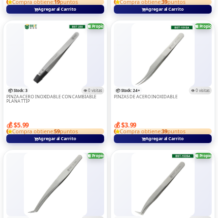
Compra obtiene:
19
puntos
Compra obtiene:
39
puntos
Agregar al Carrito
Agregar al Carrito
🏪 Propio
🏪 Propio
📦 Stock: 3
👁️ 0 visitas
📦 Stock: 24+
👁️ 0 visitas
PINZA ACERO INOXIDABLE CON CAMBIABLE
PINZAS DE ACERO INOXIDABLE
PLANA TTIP
💰 $5.99
💰 $3.99
Compra obtiene:
59
puntos
Compra obtiene:
39
puntos
Agregar al Carrito
Agregar al Carrito
🏪 Propio
🏪 Propio