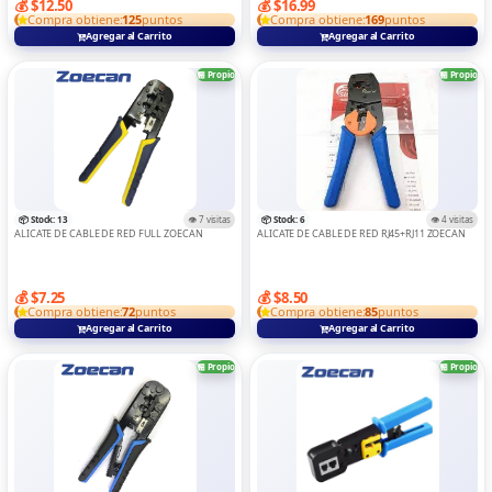
💰 $12.50
💰 $16.99
Compra obtiene:
125
puntos
Compra obtiene:
169
puntos
CONTROS
Agregar al Carrito
Agregar al Carrito
Convertidor Y Adaptadors
🏪 Propio
🏪 Propio
DIGITA ELECTRONICAS
DRON
ELECTRODOMESTICOS
GAME
📦 Stock: 13
👁️ 7 visitas
📦 Stock: 6
👁️ 4 visitas
ALICATE DE CABLE DE RED FULL ZOECAN
ALICATE DE CABLE DE RED RJ45+RJ11 ZOECAN
IMPRESORAS
LAPTOPS
💰 $7.25
💰 $8.50
Compra obtiene:
72
puntos
Compra obtiene:
85
puntos
MEMORIA Y LECTOR
Agregar al Carrito
Agregar al Carrito
MICROFONO
🏪 Propio
🏪 Propio
RELOJ
Routers Y Switch
SOPORTE DE TABLE/LAPTOP