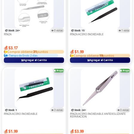
📦 Stock: 24+
👁️ 0 visitas
📦 Stock: 15
👁️ 1 visita
PINZA
PINZA ACERO INOXIDABLE
💰 $3.17
💰 $1.99
Compra obtiene:
31
puntos
Compra obtiene:
19
puntos
• Tiempo de Envío: 2 días
Agregar al Carrito
Agregar al Carrito
🏪 Propio
🏪 Propio
📦 Stock: 1
👁️ 3 visitas
📦 Stock: 24+
👁️ 0 visitas
PINZA ACERO INOXIDABLE
PINZA ACERO INOXIDABLE ANTIDESLIZANTE
REPARACION
💰 $1.99
💰 $3.99