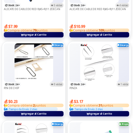
TABLET
📦 Stock: 24+
👁️ 5 visitas
📦 Stock: 24+
👁️ 4 visitas
ALICATE DE CABLE DE RED RJ45+RJ11 ZOECAN
ALICATE DE CABLE DE RED RJ45+RJ11 ZOECAN
Teclados Y Mouse
TRANSMISOR
💰 $7.99
💰 $10.99
Compra obtiene:
79
puntos
Compra obtiene:
109
puntos
TRIPODE
Agregar al Carrito
Agregar al Carrito
VARIOS
🚚 Encargo
🚚 Encargo
📦 Stock: 24+
👁️ 0 visitas
📦 Stock: 24+
👁️ 1 visita
PIN DE CHIP
PINZA
💰 $0.23
💰 $3.17
Compra obtiene:
2
puntos
Compra obtiene:
31
puntos
• Tiempo de Envío: 2 días
• Tiempo de Envío: 2 días
Agregar al Carrito
Agregar al Carrito
🚚 Encargo
🏪 Propio