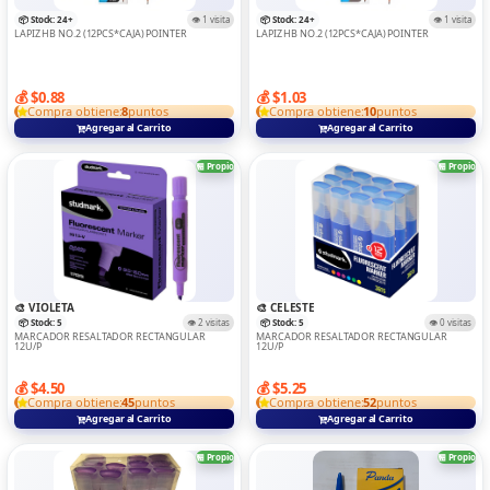
TABLET
📦 Stock: 24+
👁️ 1 visita
📦 Stock: 24+
👁️ 1 visita
LAPIZ HB NO.2 (12PCS*CAJA) POINTER
LAPIZ HB NO.2 (12PCS*CAJA) POINTER
Teclados Y Mouse
TRANSMISOR
💰 $0.88
💰 $1.03
Compra obtiene:
8
puntos
Compra obtiene:
10
puntos
TRIPODE
Agregar al Carrito
Agregar al Carrito
VARIOS
🏪 Propio
🏪 Propio
🎨 VIOLETA
🎨 CELESTE
📦 Stock: 5
👁️ 2 visitas
📦 Stock: 5
👁️ 0 visitas
MARCADOR RESALTADOR RECTANGULAR
MARCADOR RESALTADOR RECTANGULAR
12U/P
12U/P
💰 $4.50
💰 $5.25
Compra obtiene:
45
puntos
Compra obtiene:
52
puntos
Agregar al Carrito
Agregar al Carrito
🏪 Propio
🏪 Propio