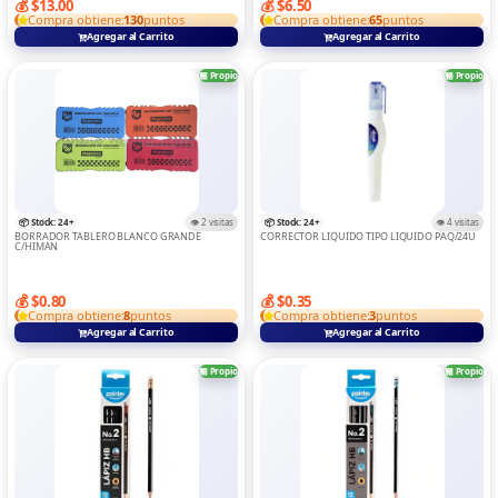
💰 $13.00
💰 $6.50
Compra obtiene:
130
puntos
Compra obtiene:
65
puntos
CONTROS
Agregar al Carrito
Agregar al Carrito
Convertidor Y Adaptadors
🏪 Propio
🏪 Propio
DIGITA ELECTRONICAS
DRON
ELECTRODOMESTICOS
GAME
📦 Stock: 24+
👁️ 2 visitas
📦 Stock: 24+
👁️ 4 visitas
BORRADOR TABLERO BLANCO GRANDE
CORRECTOR LIQUIDO TIPO LIQUIDO PAQ/24U
C/HIMAN
IMPRESORAS
LAPTOPS
💰 $0.80
💰 $0.35
Compra obtiene:
8
puntos
Compra obtiene:
3
puntos
MEMORIA Y LECTOR
Agregar al Carrito
Agregar al Carrito
MICROFONO
🏪 Propio
🏪 Propio
RELOJ
Routers Y Switch
SOPORTE DE TABLE/LAPTOP