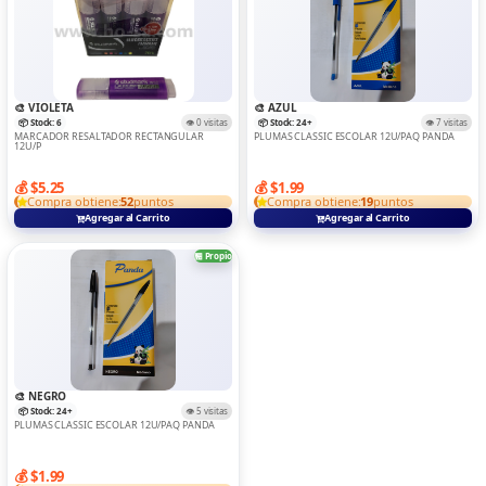
🎨 VIOLETA
🎨 AZUL
📦 Stock: 6
👁️ 0 visitas
📦 Stock: 24+
👁️ 7 visitas
MARCADOR RESALTADOR RECTANGULAR
PLUMAS CLASSIC ESCOLAR 12U/PAQ PANDA
12U/P
💰 $5.25
💰 $1.99
Compra obtiene:
52
puntos
Compra obtiene:
19
puntos
Agregar al Carrito
Agregar al Carrito
🏪 Propio
🎨 NEGRO
📦 Stock: 24+
👁️ 5 visitas
PLUMAS CLASSIC ESCOLAR 12U/PAQ PANDA
💰 $1.99