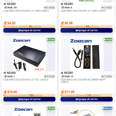
TABLET
🎨 NEGRO
🎨 NEGRO
📦 Stock: 24+
👁️ 5 visitas
📦 Stock: 6
👁️ 5 visitas
CAJA PARA DISCO DURO 2.5" SATA+USB2.0
CAJA PARA DISCO DURO 2.5" SATA+USB3.0
Teclados Y Mouse
TRANSMISOR
💰 $4.50
💰 $6.99
Compra obtiene:
45
puntos
Compra obtiene:
69
puntos
TRIPODE
Agregar al Carrito
Agregar al Carrito
VARIOS
🏪 Propio
🏪 Propio
🎨 NEGRO
🎨 NEGRO
📦 Stock: 1
👁️ 9 visitas
📦 Stock: 12
👁️ 7 visitas
CAJA PARA DISCO DURO 2.5"+3.5" USB 3.0
CAJA PARA DISCO DURO M.2 NVME+NGFF
USB3.0
💰 $10.00
💰 $11.99
Compra obtiene:
100
puntos
Compra obtiene:
119
puntos
Agregar al Carrito
Agregar al Carrito
🏪 Propio
🚚 Encargo