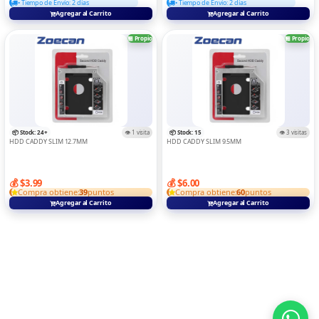
• Tiempo de Envío: 2 días
• Tiempo de Envío: 2 días
Agregar al Carrito
Agregar al Carrito
🏪 Propio
🏪 Propio
📦 Stock: 24+
👁️ 1 visita
📦 Stock: 15
👁️ 3 visitas
HDD CADDY SLIM 12.7MM
HDD CADDY SLIM 9.5MM
💰 $3.99
💰 $6.00
Compra obtiene:
39
puntos
Compra obtiene:
60
puntos
Agregar al Carrito
Agregar al Carrito