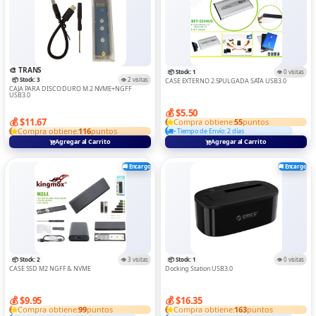
🎨 TRANS
📦 Stock: 1
👁️ 0 visitas
📦 Stock: 3
👁️ 2 visitas
CASE EXTERNO 2.5PULGADA SATA USB3.0
CAJA PARA DISCO DURO M.2 NVME+NGFF
USB3.0
💰 $5.50
💰 $11.67
Compra obtiene:
55
puntos
Compra obtiene:
116
puntos
• Tiempo de Envío: 2 días
Agregar al Carrito
Agregar al Carrito
🚚 Encargo
🚚 Encargo
📦 Stock: 2
👁️ 3 visitas
📦 Stock: 1
👁️ 0 visitas
CASE SSD M2 NGFF & NVME
Docking Station USB3.0
💰 $9.95
💰 $16.35
Compra obtiene:
99
puntos
Compra obtiene:
163
puntos