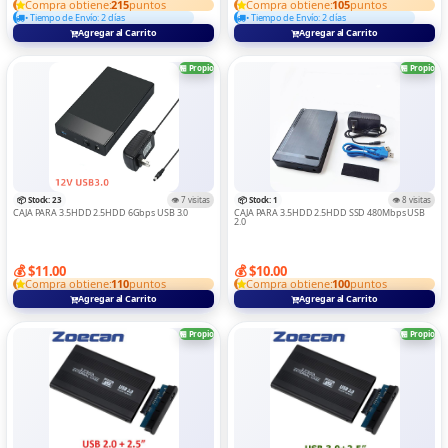
Compra obtiene:
215
puntos
Compra obtiene:
105
puntos
• Tiempo de Envío: 2 días
• Tiempo de Envío: 2 días
CONTROS
Agregar al Carrito
Agregar al Carrito
Convertidor Y Adaptadors
🏪 Propio
🏪 Propio
DIGITA ELECTRONICAS
DRON
ELECTRODOMESTICOS
GAME
📦 Stock: 23
👁️ 7 visitas
📦 Stock: 1
👁️ 8 visitas
CAJA PARA 3.5HDD 2.5HDD 6Gbps USB 3.0
CAJA PARA 3.5HDD 2.5HDD SSD 480Mbps USB
2.0
IMPRESORAS
LAPTOPS
💰 $11.00
💰 $10.00
Compra obtiene:
110
puntos
Compra obtiene:
100
puntos
MEMORIA Y LECTOR
Agregar al Carrito
Agregar al Carrito
MICROFONO
🏪 Propio
🏪 Propio
RELOJ
Routers Y Switch
SOPORTE DE TABLE/LAPTOP