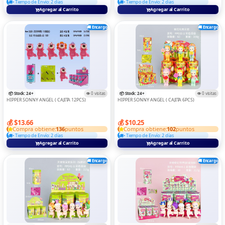
• Tiempo de Envío: 2 días
• Tiempo de Envío: 2 días
Agregar al Carrito
Agregar al Carrito
🚚 Encargo
🚚 Encargo
📦 Stock: 24+
👁️ 0 visitas
📦 Stock: 24+
👁️ 0 visitas
HIPPER SONNY ANGEL ( CAJITA 12PCS)
HIPPER SONNY ANGEL ( CAJITA 6PCS)
💰 $13.66
💰 $10.25
Compra obtiene:
136
puntos
Compra obtiene:
102
puntos
• Tiempo de Envío: 2 días
• Tiempo de Envío: 2 días
Agregar al Carrito
Agregar al Carrito
🚚 Encargo
🚚 Encargo