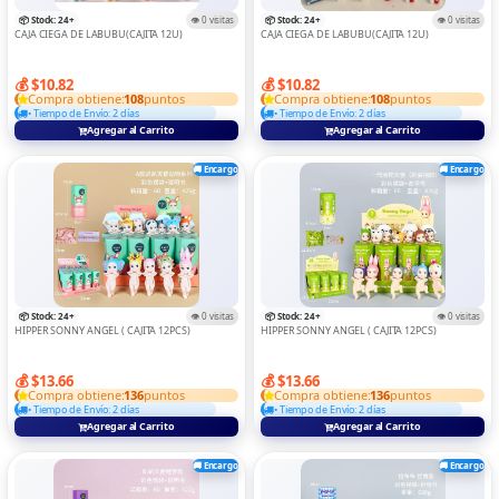
TABLET
📦 Stock: 24+
👁️ 0 visitas
📦 Stock: 24+
👁️ 0 visitas
CAJA CIEGA DE LABUBU(CAJITA 12U)
CAJA CIEGA DE LABUBU(CAJITA 12U)
Teclados Y Mouse
💰 $10.82
💰 $10.82
TRANSMISOR
Compra obtiene:
108
puntos
Compra obtiene:
108
puntos
• Tiempo de Envío: 2 días
• Tiempo de Envío: 2 días
TRIPODE
Agregar al Carrito
Agregar al Carrito
VARIOS
🚚 Encargo
🚚 Encargo
📦 Stock: 24+
👁️ 0 visitas
📦 Stock: 24+
👁️ 0 visitas
HIPPER SONNY ANGEL ( CAJITA 12PCS)
HIPPER SONNY ANGEL ( CAJITA 12PCS)
💰 $13.66
💰 $13.66
Compra obtiene:
136
puntos
Compra obtiene:
136
puntos
• Tiempo de Envío: 2 días
• Tiempo de Envío: 2 días
Agregar al Carrito
Agregar al Carrito
🚚 Encargo
🚚 Encargo