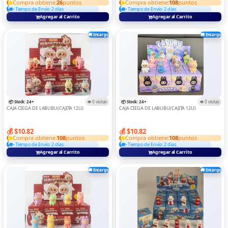
Compra obtiene:
26
puntos
Compra obtiene:
108
puntos
• Tiempo de Envío: 2 días
• Tiempo de Envío: 2 días
CONTROS
Agregar al Carrito
Agregar al Carrito
Convertidor Y Adaptadors
🚚 Encargo
🚚 Encargo
DIGITA ELECTRONICAS
DRON
ELECTRODOMESTICOS
GAME
📦 Stock: 24+
👁️ 0 visitas
📦 Stock: 24+
👁️ 0 visitas
CAJA CIEGA DE LABUBU(CAJITA 12U)
CAJA CIEGA DE LABUBU(CAJITA 12U)
IMPRESORAS
💰 $10.82
💰 $10.82
LAPTOPS
Compra obtiene:
108
puntos
Compra obtiene:
108
puntos
• Tiempo de Envío: 2 días
• Tiempo de Envío: 2 días
MEMORIA Y LECTOR
Agregar al Carrito
Agregar al Carrito
MICROFONO
🚚 Encargo
🚚 Encargo
RELOJ
Routers Y Switch
SOPORTE DE TABLE/LAPTOP