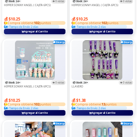
📦 Stock: 24+
👁️ 0 visitas
📦 Stock: 24+
👁️ 0 visitas
HIPPER SONNY ANGEL ( CAJITA 6PCS)
HIPPER SONNY ANGEL ( CAJITA 6PCS)
💰 $10.25
💰 $10.25
Compra obtiene:
102
puntos
Compra obtiene:
102
puntos
• Tiempo de Envío: 2 días
• Tiempo de Envío: 2 días
Agregar al Carrito
Agregar al Carrito
🚚 Encargo
🚚 Encargo
📦 Stock: 24+
👁️ 0 visitas
📦 Stock: 24+
👁️ 0 visitas
HIPPER SONNY ANGEL ( CAJITA 6PCS)
LLAVERO
💰 $10.25
💰 $1.38
Compra obtiene:
102
puntos
Compra obtiene:
13
puntos
• Tiempo de Envío: 2 días
• Tiempo de Envío: 2 días
Agregar al Carrito
Agregar al Carrito
🚚 Encargo
🚚 Encargo