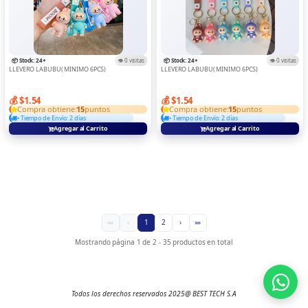
📦 Stock: 24+
👁️ 0 visitas
📦 Stock: 24+
👁️ 0 visitas
LLEVERO LABUBU( MINIMO 6PCS)
LLEVERO LABUBU( MINIMO 6PCS)
💰 $1.54
💰 $1.54
Compra obtiene:
15
puntos
Compra obtiene:
15
puntos
• Tiempo de Envío: 2 días
• Tiempo de Envío: 2 días
Agregar al Carrito
Agregar al Carrito
««
‹
1
2
›
»»
Mostrando página 1 de 2 - 35 productos en total
Todos los derechos reservados 2025@ BEST TECH S.A