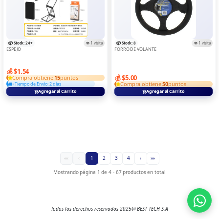
📦 Stock: 24+
👁️ 1 visita
📦 Stock: 8
👁️ 1 visita
ESPEJO
FORRO DE VOLANTE
💰 $1.54
💰 $5.00
Compra obtiene:
15
puntos
Compra obtiene:
50
puntos
• Tiempo de Envío: 2 días
Agregar al Carrito
Agregar al Carrito
««
‹
1
2
3
4
›
»»
Mostrando página 1 de 4 - 67 productos en total
Todos los derechos reservados 2025@ BEST TECH S.A