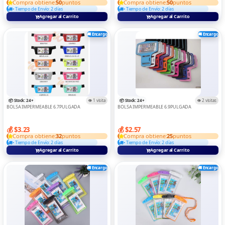
Compra obtiene:
50
puntos
Compra obtiene:
50
puntos
• Tiempo de Envío: 2 días
• Tiempo de Envío: 2 días
CONTROS
Agregar al Carrito
Agregar al Carrito
Convertidor Y Adaptadors
🚚 Encargo
🚚 Encargo
DIGITA ELECTRONICAS
DRON
ELECTRODOMESTICOS
GAME
📦 Stock: 24+
👁️ 1 visita
📦 Stock: 24+
👁️ 2 visitas
BOLSA IMPERMEABLE 6.7PULGADA
BOLSA IMPERMEABLE 6.9PULGADA
IMPRESORAS
💰 $3.23
💰 $2.57
LAPTOPS
Compra obtiene:
32
puntos
Compra obtiene:
25
puntos
• Tiempo de Envío: 2 días
• Tiempo de Envío: 2 días
MEMORIA Y LECTOR
Agregar al Carrito
Agregar al Carrito
MICROFONO
🚚 Encargo
🚚 Encargo
RELOJ
Routers Y Switch
SOPORTE DE TABLE/LAPTOP