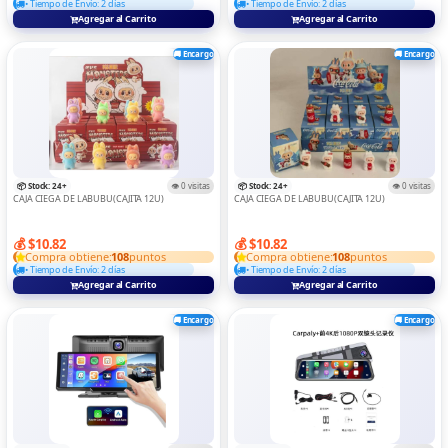
• Tiempo de Envío: 2 días
• Tiempo de Envío: 2 días
Agregar al Carrito
Agregar al Carrito
🚚 Encargo
🚚 Encargo
📦 Stock: 24+
👁️ 0 visitas
📦 Stock: 24+
👁️ 0 visitas
CAJA CIEGA DE LABUBU(CAJITA 12U)
CAJA CIEGA DE LABUBU(CAJITA 12U)
💰 $10.82
💰 $10.82
Compra obtiene:
108
puntos
Compra obtiene:
108
puntos
• Tiempo de Envío: 2 días
• Tiempo de Envío: 2 días
Agregar al Carrito
Agregar al Carrito
🚚 Encargo
🚚 Encargo