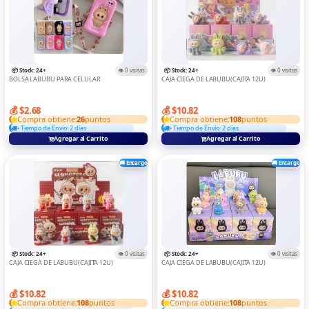
📦 Stock: 24+
👁️ 0 visitas
📦 Stock: 24+
👁️ 0 visitas
BOLSA LABUBU PARA CELULAR
CAJA CIEGA DE LABUBU(CAJITA 12U)
💰 $2.68
💰 $10.82
Compra obtiene:
26
puntos
Compra obtiene:
108
puntos
• Tiempo de Envío: 2 días
• Tiempo de Envío: 2 días
Agregar al Carrito
Agregar al Carrito
🚚 Encargo
🚚 Encargo
📦 Stock: 24+
👁️ 0 visitas
📦 Stock: 24+
👁️ 0 visitas
CAJA CIEGA DE LABUBU(CAJITA 12U)
CAJA CIEGA DE LABUBU(CAJITA 12U)
💰 $10.82
💰 $10.82
Compra obtiene:
108
puntos
Compra obtiene:
108
puntos