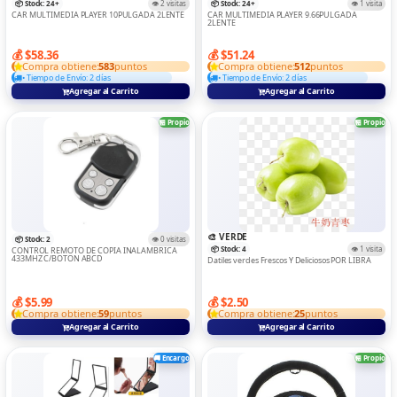
📦 Stock: 24+
👁️ 2 visitas
📦 Stock: 24+
👁️ 1 visita
CAR MULTIMEDIA PLAYER 10PULGADA 2LENTE
CAR MULTIMEDIA PLAYER 9.66PULGADA
2LENTE
💰 $58.36
💰 $51.24
Compra obtiene:
583
puntos
Compra obtiene:
512
puntos
• Tiempo de Envío: 2 días
• Tiempo de Envío: 2 días
Agregar al Carrito
Agregar al Carrito
🏪 Propio
🏪 Propio
🎨 VERDE
📦 Stock: 2
👁️ 0 visitas
📦 Stock: 4
👁️ 1 visita
CONTROL REMOTO DE COPIA INALAMBRICA
433MHZ C/BOTON ABCD
Datiles verdes Frescos Y Deliciosos POR LIBRA
💰 $5.99
💰 $2.50
Compra obtiene:
59
puntos
Compra obtiene:
25
puntos
Agregar al Carrito
Agregar al Carrito
🚚 Encargo
🏪 Propio