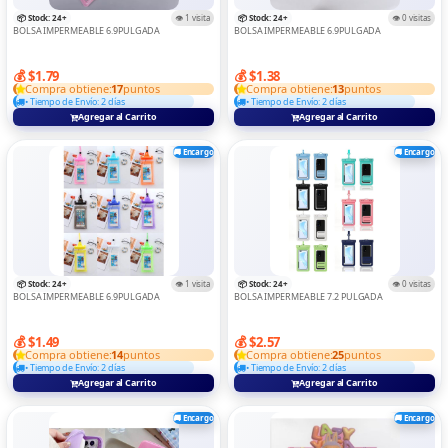
TABLET
📦 Stock: 24+
👁️ 1 visita
📦 Stock: 24+
👁️ 0 visitas
BOLSA IMPERMEABLE 6.9PULGADA
BOLSA IMPERMEABLE 6.9PULGADA
Teclados Y Mouse
💰 $1.79
💰 $1.38
TRANSMISOR
Compra obtiene:
17
puntos
Compra obtiene:
13
puntos
• Tiempo de Envío: 2 días
• Tiempo de Envío: 2 días
TRIPODE
Agregar al Carrito
Agregar al Carrito
VARIOS
🚚 Encargo
🚚 Encargo
📦 Stock: 24+
👁️ 1 visita
📦 Stock: 24+
👁️ 0 visitas
BOLSA IMPERMEABLE 6.9PULGADA
BOLSA IMPERMEABLE 7.2 PULGADA
💰 $1.49
💰 $2.57
Compra obtiene:
14
puntos
Compra obtiene:
25
puntos
• Tiempo de Envío: 2 días
• Tiempo de Envío: 2 días
Agregar al Carrito
Agregar al Carrito
🚚 Encargo
🚚 Encargo