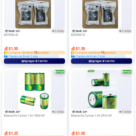
📦 Stock: 24+
👁️ 0 visitas
📦 Stock: 24+
👁️ 0 visitas
BATERIA 4C
BATERIA 5C
💰 $1.50
💰 $1.50
Compra obtiene:
15
puntos
Compra obtiene:
15
puntos
• Tiempo de Envío: 2 días
• Tiempo de Envío: 2 días
Agregar al Carrito
Agregar al Carrito
🏪 Propio
🏪 Propio
📦 Stock: 24+
👁️ 2 visitas
📦 Stock: 24+
👁️ 3 visitas
Bateria De Carbon 1.5V 1/R20 GP
Bateria De Carbon 1.5V 2/R14 GP
💰 $1.25
💰 $1.00