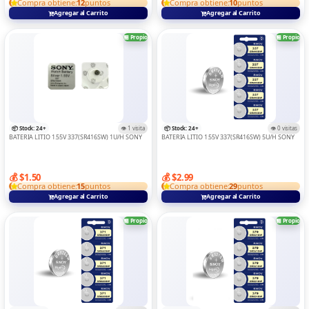
Compra obtiene:
12
puntos
Compra obtiene:
10
puntos
Agregar al Carrito
Agregar al Carrito
🏪 Propio
🏪 Propio
📦 Stock: 24+
👁️ 1 visita
📦 Stock: 24+
👁️ 0 visitas
BATERIA LITIO 1.55V 337(SR416SW) 1U/H SONY
BATERIA LITIO 1.55V 337(SR416SW) 5U/H SONY
💰 $1.50
💰 $2.99
Compra obtiene:
15
puntos
Compra obtiene:
29
puntos
Agregar al Carrito
Agregar al Carrito
🏪 Propio
🏪 Propio