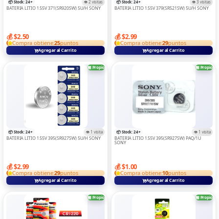
📦 Stock: 24+
👁️ 2 visitas
📦 Stock: 24+
👁️ 3 visitas
BATERIA LITIO 1.55V 371(SR920SW) 5U/H SONY
BATERIA LITIO 1.55V 379(SR521SW) 5U/H SONY
💰 $2.50
💰 $2.99
Compra obtiene:
25
puntos
Compra obtiene:
29
puntos
Agregar al Carrito
Agregar al Carrito
🏪 Propio
🏪 Propio
📦 Stock: 24+
👁️ 1 visita
📦 Stock: 24+
👁️ 1 visita
BATERIA LITIO 1.55V 395(SR927SW) 5U/H SONY
BATERIA LITIO 1.55V 395(SR927SW) PAQ/1U
SONY
💰 $2.99
💰 $1.00
Compra obtiene:
29
puntos
Compra obtiene:
10
puntos
Agregar al Carrito
Agregar al Carrito
🏪 Propio
🏪 Propio