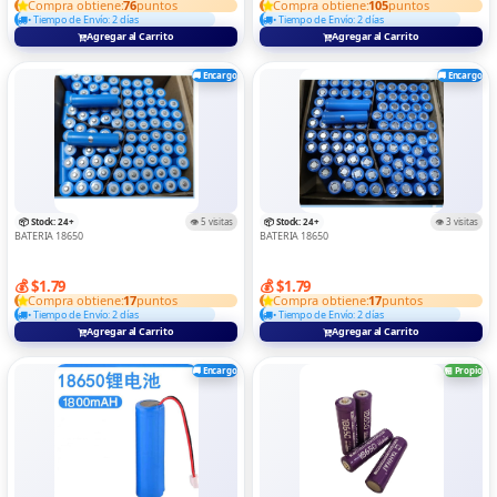
Compra obtiene:
76
puntos
Compra obtiene:
105
puntos
• Tiempo de Envío: 2 días
• Tiempo de Envío: 2 días
CONTROS
Agregar al Carrito
Agregar al Carrito
Convertidor Y Adaptadors
🚚 Encargo
🚚 Encargo
DIGITA ELECTRONICAS
DRON
ELECTRODOMESTICOS
GAME
📦 Stock: 24+
👁️ 5 visitas
📦 Stock: 24+
👁️ 3 visitas
BATERIA 18650
BATERIA 18650
IMPRESORAS
💰 $1.79
💰 $1.79
LAPTOPS
Compra obtiene:
17
puntos
Compra obtiene:
17
puntos
• Tiempo de Envío: 2 días
• Tiempo de Envío: 2 días
MEMORIA Y LECTOR
Agregar al Carrito
Agregar al Carrito
MICROFONO
🚚 Encargo
🏪 Propio
RELOJ
Routers Y Switch
SOPORTE DE TABLE/LAPTOP