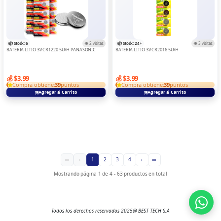
📦 Stock: 6
👁️ 2 visitas
📦 Stock: 24+
👁️ 3 visitas
BATERIA LITIO 3V CR1220 5U/H PANASONIC
BATERIA LITIO 3V CR2016 5U/H
💰 $3.99
💰 $3.99
Compra obtiene:
39
puntos
Compra obtiene:
39
puntos
Agregar al Carrito
Agregar al Carrito
««
‹
1
2
3
4
›
»»
Mostrando página 1 de 4 - 63 productos en total
Todos los derechos reservados 2025@ BEST TECH S.A