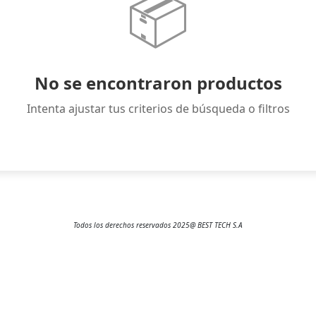
📦
CARGADO
SOLAR
CARGADOR DE CELULAR
VARIO
CELULAR
Zunchos
No se encontraron productos
CONTROS
Intenta ajustar tus criterios de búsqueda o filtros
Convertidor Y Adaptadors
DIGITA ELECTRONICAS
DRON
ELECTRODOMESTICOS
GAME
Todos los derechos reservados 2025@ BEST TECH S.A
IMPRESORAS
LAPTOPS
MEMORIA Y LECTOR