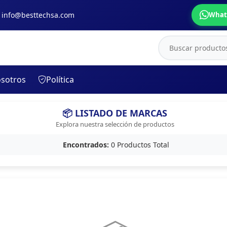
: info@besttechsa.com
What
sotros
Política
📦 LISTADO DE MARCAS
ABANICO
ALICATE Y PINZA
Explora nuestra selección de productos
Baterias Y UPS
ANTENA
Encontrados:
0 Productos Total
BOLSA
BASES AIRE Y TV
CABLES
ELECTRICITAS
CAJA PARA DISCO
FOCO O TUBO
CAMARA
LETRERO