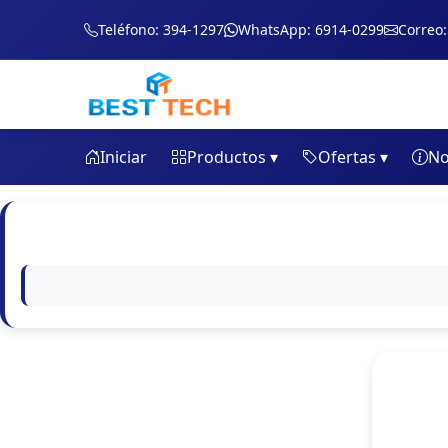
Teléfono: 394-1297
WhatsApp: 6914-0299
Correo
Iniciar
Productos ▾
Ofertas ▾
No
AUDIFONOS Y BOCINAS
BASES CELULAR
Celular BATERIAS
COVER
GLASS
HERRAMIENTAS TECNICO